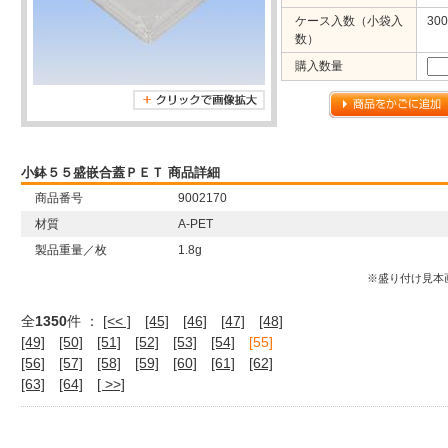
ケース入数（小袋入
300
数）
購入数量
小鉢５５盛嵌合蓋ＰＥＴ 商品詳細
商品番号
9002170
材質
A-PET
製品重量／枚
1.8g
※盛り付け見本
全
1350
件 ：
[<< ]
[45]
[46]
[47]
[48]
[49]
[50]
[51]
[52]
[53]
[54]
[55]
[56]
[57]
[58]
[59]
[60]
[61]
[62]
[63]
[64]
[ >>]