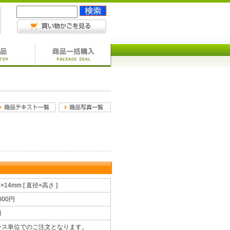
φ×14mm [ 直径×高さ ]
,000円
料
ース単位でのご注文となります。