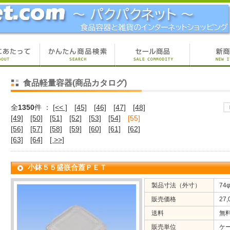
食品軽量容器(商品カタログ)
全
1350
件 ：
[<< ]
[45]
[46]
[47]
[48]
[49]
[50]
[51]
[52]
[53]
[54]
[55]
[56]
[57]
[58]
[59]
[60]
[61]
[62]
[63]
[64]
[ >>]
小鉢５５盛嵌合蓋ＰＥＴ
製品寸法（外寸）
74
販売価格
27
送料
無
販売単位
ケ