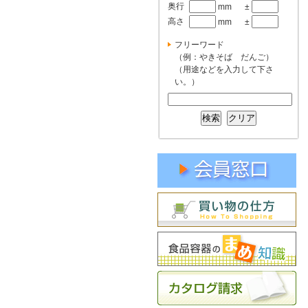
奥行
mm
±
高さ
mm
±
フリーワード
（例：やきそば だんご）
（用途などを入力して下さ
い。）