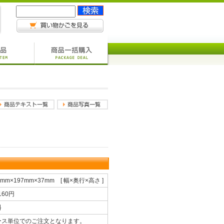
4mm×197mm×37mm [ 幅×奥行×高さ ]
,160円
料
ース単位でのご注文となります。