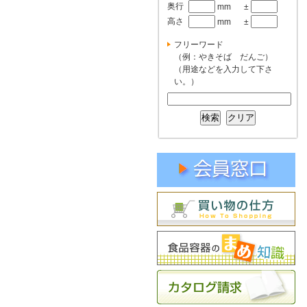
奥行
mm
±
高さ
mm
±
フリーワード
（例：やきそば だんご）
（用途などを入力して下さ
い。）