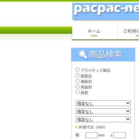
プラスチック製品
紙製品
価格別
用途別
雑貨
外側寸法（mm）
幅
mm
±