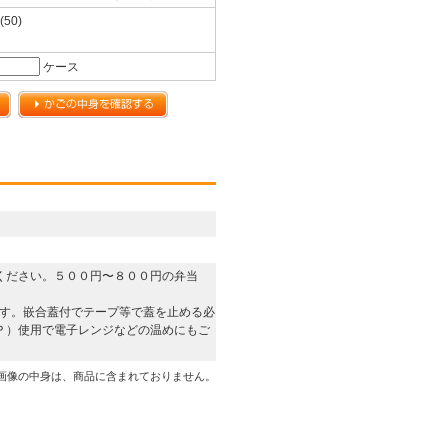
(50)
ケース
ください。５００円〜８００円の弁当
ます。嵌合蓋付でテープ等で蓋を止める必
Ｐ）使用で電子レンジなどの温めにもご
画像の中身は、商品に含まれておりません。