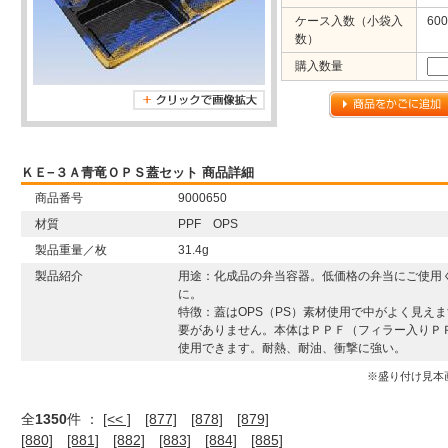
ケース入数（小袋入
600
数）
購入数量
ＫＥ−３Ａ青竜ＯＰＳ蓋セット 商品詳細
商品番号
9000650
材質
PPF OPS
製品重量／枚
31.4g
製品紹介
用途：化成品の弁当容器。低価格の弁当にご使用
に。
特徴：蓋はOPS（PS）素材使用で中がよく見え
要がありません。本体はＰＰＦ（フィラー入りＰ
使用できます。耐熱、耐油、衝撃に強い。
※盛り付け見本
全
1350
件 ：
[<< ]
[877]
[878]
[879]
[880]
[881]
[882]
[883]
[884]
[885]