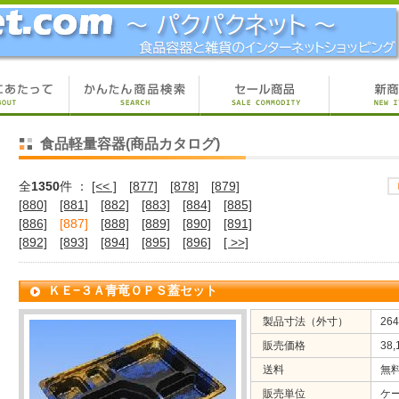
食品軽量容器(商品カタログ)
全
1350
件 ：
[<< ]
[877]
[878]
[879]
[880]
[881]
[882]
[883]
[884]
[885]
[886]
[887]
[888]
[889]
[890]
[891]
[892]
[893]
[894]
[895]
[896]
[ >>]
ＫＥ−３Ａ青竜ＯＰＳ蓋セット
製品寸法（外寸）
26
販売価格
38
送料
無
販売単位
ケ