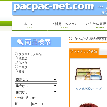
かんたん商品検索(
プラスチック製品
紙製品
価格別
用途別
雑貨
会席膳容器シリーズ
外側寸法（mm）
幅
mm
±