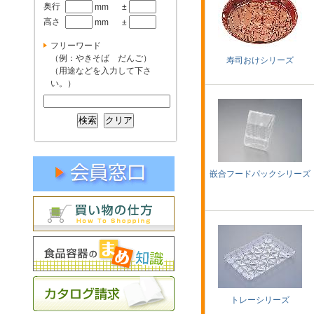
奥行
mm
±
高さ
mm
±
フリーワード
（例：やきそば だんご）
寿司おけシリーズ
（用途などを入力して下さ
い。）
嵌合フードパックシリーズ
トレーシリーズ