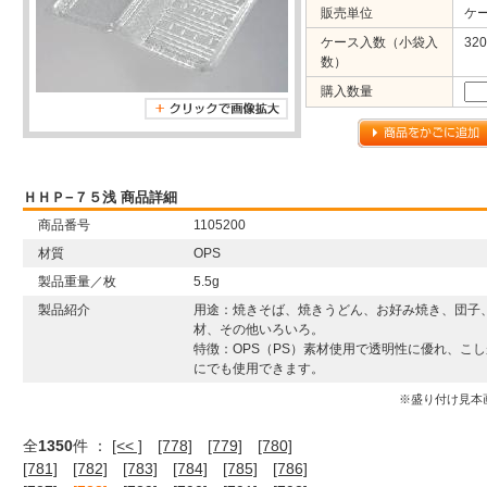
販売単位
ケ
ケース入数（小袋入
320
数）
購入数量
ＨＨＰ−７５浅 商品詳細
商品番号
1105200
材質
OPS
製品重量／枚
5.5g
製品紹介
用途：焼きそば、焼きうどん、お好み焼き、団子
材、その他いろいろ。
特徴：OPS（PS）素材使用で透明性に優れ、こ
にでも使用できます。
※盛り付け見本
全
1350
件 ：
[<< ]
[778]
[779]
[780]
[781]
[782]
[783]
[784]
[785]
[786]