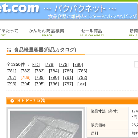
食品軽量容器(商品カタログ)
全
1350
件 ：
[<< ]
[778]
[779]
[780]
[781]
[782]
[783]
[784]
[785]
[786]
[787]
[788]
[789]
[790]
[791]
[792]
[793]
[794]
[795]
[796]
[797]
[ >>]
ＨＨＰ−７５浅
製品寸法（外寸）
17
×高
販売価格
26
送料
無