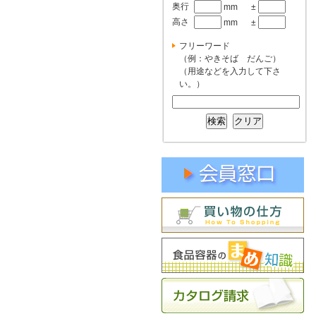
奥行
mm
±
高さ
mm
±
フリーワード
（例：やきそば だんご）
（用途などを入力して下さ
い。）