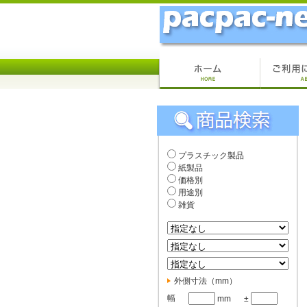
プラスチック製品
紙製品
価格別
用途別
雑貨
外側寸法（mm）
幅
mm
±