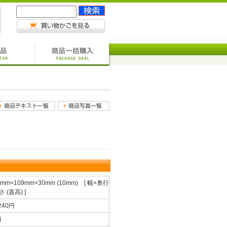
4mm×109mm×30mm (10mm) [ 幅×奥行
さ (蓋高) ]
,240円
料