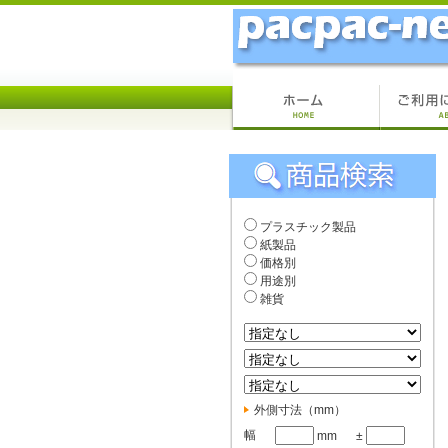
プラスチック製品
紙製品
価格別
用途別
雑貨
外側寸法（mm）
幅
mm
±