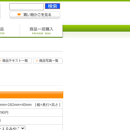
5mm×182mm×40mm [ 幅×奥行×高さ ]
,290円
料