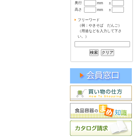
奥行
mm
±
高さ
mm
±
フリーワード
（例：やきそば だんご）
（用途などを入力して下さ
い。）