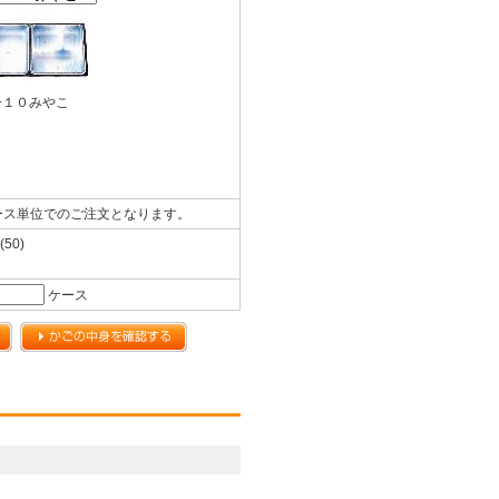
−１０みやこ
ース単位でのご注文となります。
(50)
ケース