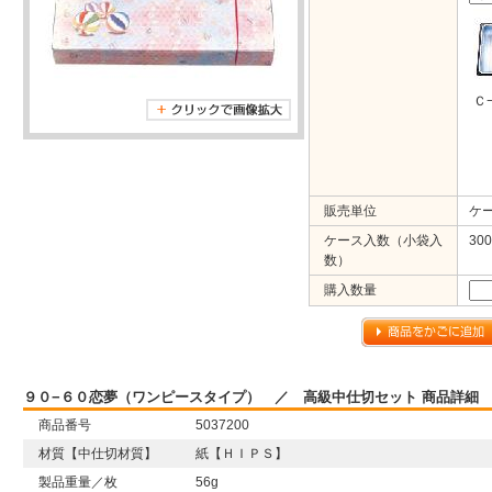
Ｃ
販売単位
ケ
ケース入数（小袋入
300
数）
購入数量
９０−６０恋夢（ワンピースタイプ） ／ 高級中仕切セット 商品詳細
商品番号
5037200
材質【中仕切材質】
紙【ＨＩＰＳ】
製品重量／枚
56g