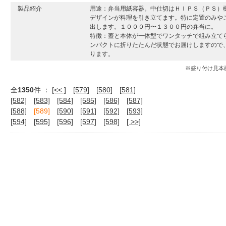
製品紹介
用途：弁当用紙容器。中仕切はＨＩＰＳ（ＰＳ）
デザインが料理を引き立てます。特に定置のみや
出します。１０００円〜１３００円の弁当に。
特徴：蓋と本体が一体型でワンタッチで組み立て
ンパクトに折りたたんだ状態でお届けしますので
ります。
※盛り付け見本
全
1350
件 ：
[<< ]
[579]
[580]
[581]
[582]
[583]
[584]
[585]
[586]
[587]
[588]
[589]
[590]
[591]
[592]
[593]
[594]
[595]
[596]
[597]
[598]
[ >>]