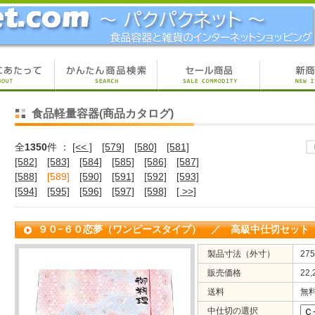
食品軽量容器(商品カタログ)
全
1350
件 ：
[<< ]
[579]
[580]
[581]
[582]
[583]
[584]
[585]
[586]
[587]
[588]
[589]
[590]
[591]
[592]
[593]
[594]
[595]
[596]
[597]
[598]
[ >>]
９０−６０恋夢（ワンピースタイプ） ／ 高級中仕切セット
製品寸法（外寸）
27
販売価格
22
送料
無
中仕切の選択