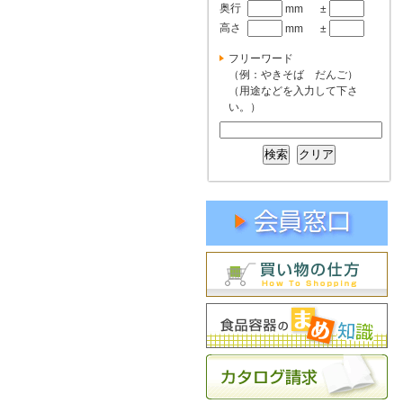
奥行
mm
±
高さ
mm
±
フリーワード
（例：やきそば だんご）
（用途などを入力して下さ
い。）