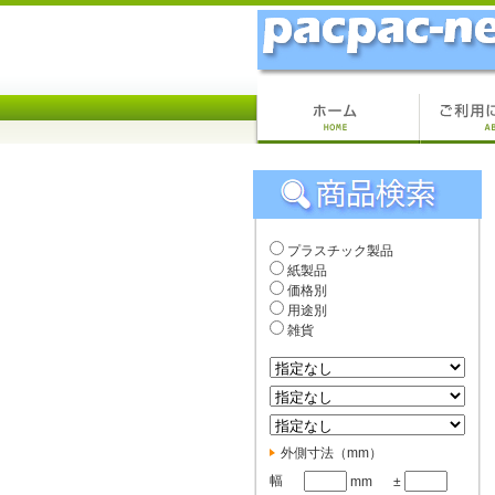
プラスチック製品
紙製品
価格別
用途別
雑貨
外側寸法（mm）
幅
mm
±