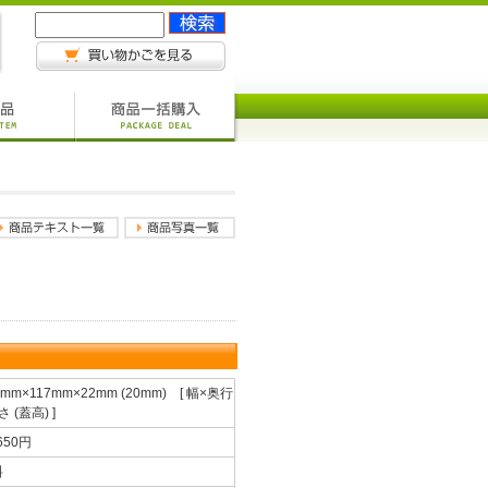
2mm×117mm×22mm (20mm) [ 幅×奥行
さ (蓋高) ]
,650円
料