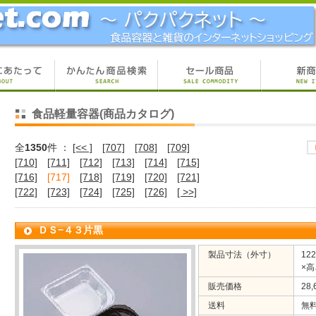
食品軽量容器(商品カタログ)
全
1350
件 ：
[<< ]
[707]
[708]
[709]
[710]
[711]
[712]
[713]
[714]
[715]
[716]
[717]
[718]
[719]
[720]
[721]
[722]
[723]
[724]
[725]
[726]
[ >>]
ＤＳ−４３片黒
製品寸法（外寸）
12
×高
販売価格
28
送料
無