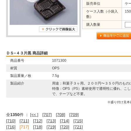
販売単位
ケ
ケース入数（小袋入
150
数）
購入数量
ＤＳ−４３片黒 商品詳細
商品番号
1071300
材質
OPS
製品重量／枚
7.5g
製品紹介
用途：和菓子３ヶ用。２００円〜３５０円のもの
特徴：OPS（PS）素材使用で透明性に優れ、こ
で、テープなど不要。
※盛り付け見本
全
1350
件 ：
[<< ]
[707]
[708]
[709]
[710]
[711]
[712]
[713]
[714]
[715]
[716]
[717]
[718]
[719]
[720]
[721]