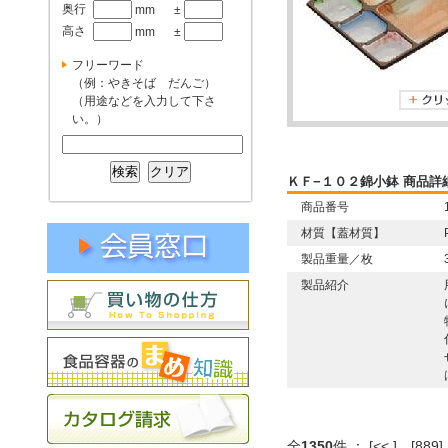
奥行
mm
±
高さ
mm
±
フリーワード
（例：やきそば だんご）
（用途などを入力して下さ
い。）
ＫＦ−１０２錦小鉢 商品詳
商品番号
材質【蓋材質】
製品重量／枚
製品紹介
全
1350
件 ：
[<< ]
[889]