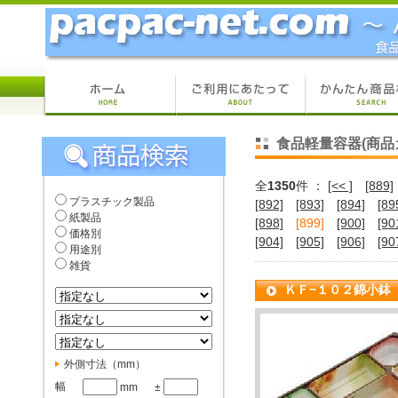
食品軽量容器(商品
全
1350
件 ：
[<< ]
[889]
プラスチック製品
[892]
[893]
[894]
[89
紙製品
[898]
[899]
[900]
[90
価格別
[904]
[905]
[906]
[90
用途別
雑貨
ＫＦ−１０２錦小鉢
外側寸法（mm）
幅
mm
±