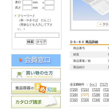
奥行
mm
±
高さ
mm
±
フリーワード
（例：やきそば だんご）
（用途などを入力して下さ
い。）
ＤＳ−６０ 商品詳細
商品番号
材質
製品重量／枚
製品紹介
全
1350
件 ：
[<< ]
[717]
[720]
[721]
[722]
[72
[726]
[727]
[728]
[72
[732]
[733]
[734]
[73