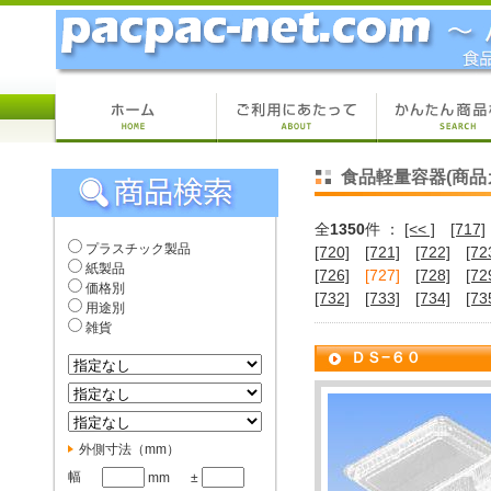
食品軽量容器(商品
全
1350
件 ：
[<< ]
[717]
プラスチック製品
[720]
[721]
[722]
[72
紙製品
[726]
[727]
[728]
[72
価格別
[732]
[733]
[734]
[73
用途別
雑貨
ＤＳ−６０
外側寸法（mm）
幅
mm
±